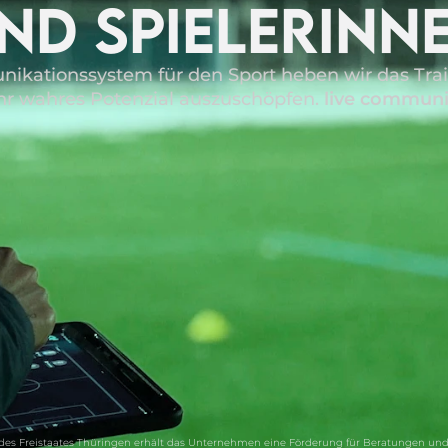
ND SPIELERINN
ikationssystem für den Sport heben wir das Train
ihr wahres Potenzial auszuschöpfen.
live communi
des Freistaates Thüringen erhält das Unternehmen eine Förderung für Beratungen und 