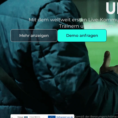
U
Mit dem weltweit ersten Live-Kommun
Trainern und Sportlern, 
Mehr anzeigen
Demo anfragen
Gemäß der Beratungsrichtlinie 