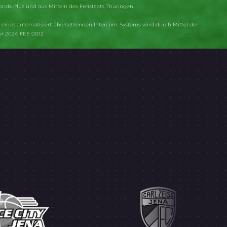
onds Plus und aus Mitteln des Freistaats Thüringen.
eines automatisiert übersetzenden Intercom-Systems wird durch Mittel der
er 2024 FEE 0012