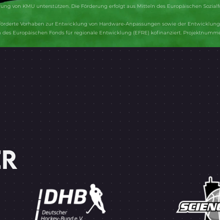
ung von KMU unterstützen. Die Förderung erfolgt aus Mitteln des Europäischen Sozialf
förderte Vorhaben zur Entwicklung von Hardware-Anpassungen sowie der Entwicklung 
des Europäischen Fonds für regionale Entwicklung (EFRE) kofinanziert. Projektnumm
ER