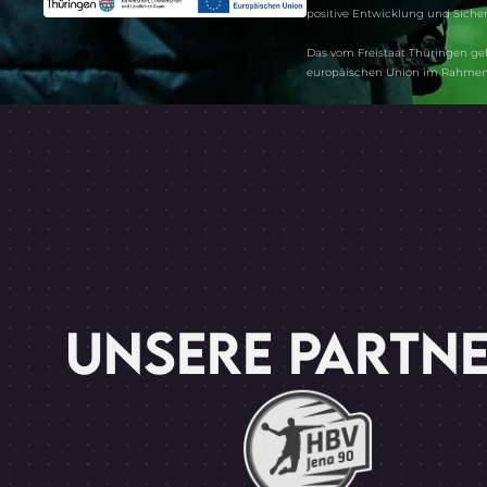
positive Entwicklung und Sicher
Das vom Freistaat Thüringen ge
europäischen Union im Rahmen 
UNSERE PARTN